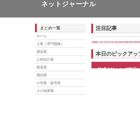
ネットジャーナル
注目記事
まとめ一覧
ホーム
株式会社アドバンスロー
士業（専門職種）
ける舗装土木工事と求人
運送業
本日のピックアッ
人材紹介業
製造業
株式会社センダ建工
株式会社センダ建工は、岩
は、平成4年には資本金を
通信業
小売業・販売業
その他業種