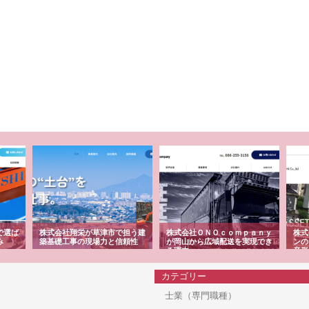
で選ば
株式会社翔栄が草津市で担う建
株式会社ＯＮＯｃｏｍｐａｎｙ
株式
み
築基礎工事の現場力と信頼性
が岡山から広域配送を実現でき
ンの
る理由
産形
カテゴリー
士業（専門職種）