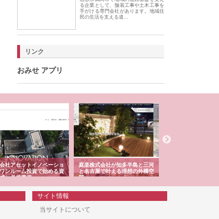
る企業として、舗装工事や土木工事を
手がける専門会社があります。地域住
民の生活を支える道…
リンク
おみせ アプリ
会社アセットイノベーショ
庭楽株式会社が知多半島と三河
株式会社ナツハラが
ワンルーム投資で始める資
と名古屋で叶える理想の外構空
で滋賀の暮らしを支
成と老後準備
間
サイト情報
当サイトについて