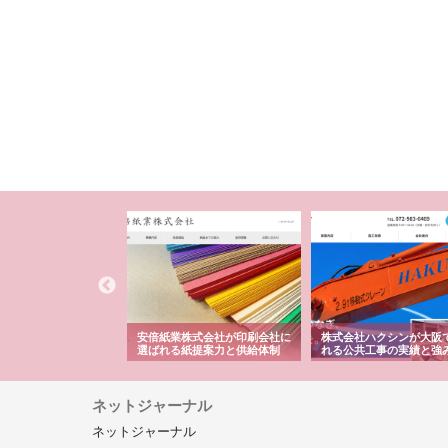
ワインエクスプレスが
安倍紙業株式会社が印刷会社に
株式会社ハクシンが大阪
果物流を支える理由と
選ばれる紙提案力と供給体制
れる公共工事の実績と強
ー待遇
ネットジャーナル
ネットジャーナル