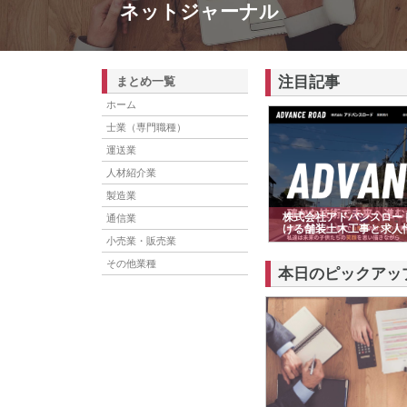
ネットジャーナル
注目記事
まとめ一覧
ホーム
士業（専門職種）
運送業
人材紹介業
製造業
株式会社アドバンスロー
通信業
ける舗装土木工事と求人
小売業・販売業
その他業種
本日のピックアッ