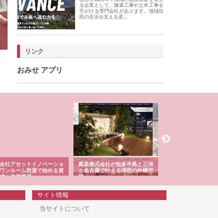
る企業として、舗装工事や土木工事を
手がける専門会社があります。地域住
民の生活を支える道…
リンク
おみせ アプリ
庭楽株式会社が知多半島と三河
株式会社ナツハラが建設と鋲螺
株式会社メタル
と名古屋で叶える理想の外構空
で滋賀の暮らしを支える理由
イトが提供する
間
容とは
サイト情報
当サイトについて