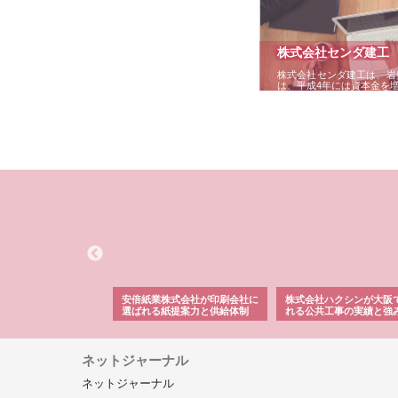
株式会社センダ建工
株式会社センダ建工は、岩
は、平成4年には資本金を
倍紙業株式会社が印刷会社に
株式会社ハクシンが大阪で選ば
株式会社翔栄が草津
ばれる紙提案力と供給体制
れる公共工事の実績と強み
築基礎工事の現場力
ネットジャーナル
ネットジャーナル