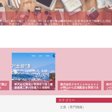
盤掘削工事のプロとして活躍している企業です。昭和58年に広島県広島市で創業した同社
増資し、平成15年には広島県山県郡へ拠点を移転しました。令和2年には代…
市で担う建
株式会社ＯＮＯｃｏｍｐａｎｙ
株式会社アセットイノベーショ
と信頼性
が岡山から広域配送を実現でき
ンのワンルーム投資で始める資
る理由
産形成と老後準備
カテゴリー
士業（専門職種）